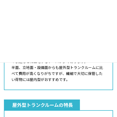
屋内型トランクルームの特長
屋内型トランクルームは、空調設備やセキュリティ環境
が整えられ、室内もきれいに整備されているケースが大
半で、荷物や利用者にとっても最高の環境といえます。
また、屋内型トランクルールは利便性の面からも都心部
や駅近などに立地するケースが多くあります。
半面、立地面・設備面からも屋外型トランクルームに比
べて費用が高くなりがちですが、繊細で大切に保管した
い荷物には屋内型がおすすめです。
屋外型トランクルームの特長