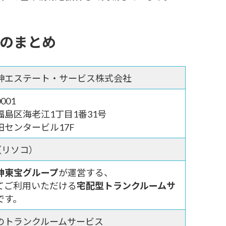
報のまとめ
神エステート・サービス株式会社
001
福島区海老江1丁目1番31号
田センタービル17F
o（リソコ）
神東宝グループ
が運営する、
てご利用いただける
宅配型トランクルームサ
です。
のトランクルームサービス