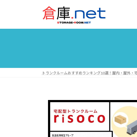
コ
ナ
ン
ビ
テ
ゲ
ン
ー
ツ
シ
へ
ョ
ス
ン
キ
に
ッ
移
トランクルームおすすめランキング10選！屋内・屋外・
プ
動