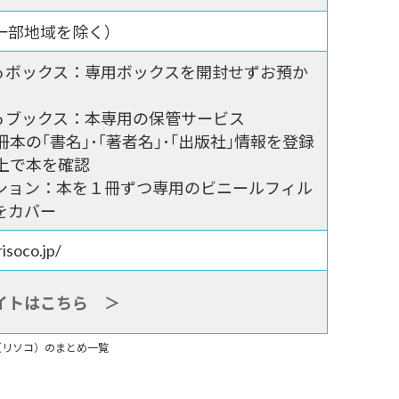
一部地域を除く）
oco ボックス：専用ボックスを開封せずお預か
oco ブックス：本専用の保管サービス
冊本の｢書名｣･｢著者名｣･｢出版社｣情報を登録
b上で本を確認
ション：本を１冊ずつ専用のビニールフィル
をカバー
risoco.jp/
イトはこちら ＞
co（リソコ）のまとめ一覧