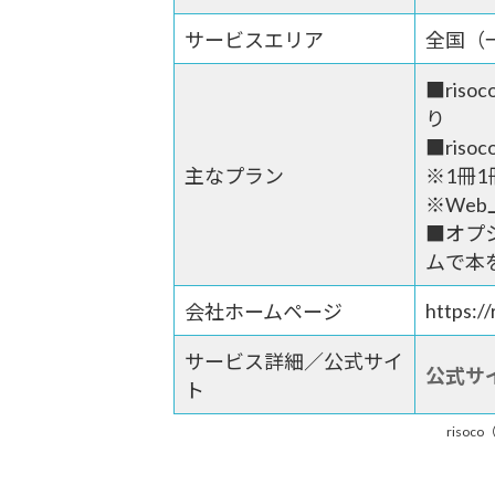
サービスエリア
全国（
■ris
り
■ris
主なプラン
※1冊1
※We
■オプ
ムで本
https://
会社ホームページ
サービス詳細／公式サイ
公式サ
ト
riso